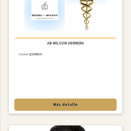
Constitucional
Derecho
De
Familia
NiÑez
Y
Adolescencia
AB WILSON HERRERA
Derecho
Ciudad
QUEVEDO
Civil
Derecho
Societario
Laboral
MediaciÓn
Penal
Más detalle
Provincias