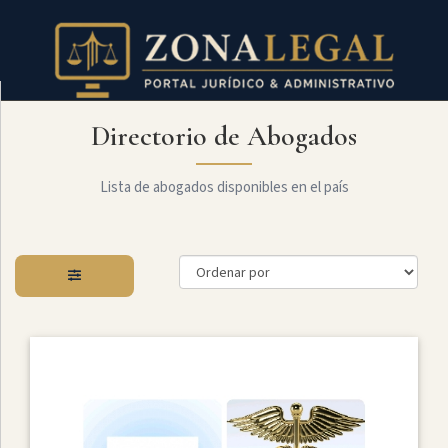
Directorio de Abogados
Filtro
Mostrar
todo
Lista de abogados disponibles en el país
Especialidades
Administrativo
Arbitraje
Y
MediaciÓn
Internacional