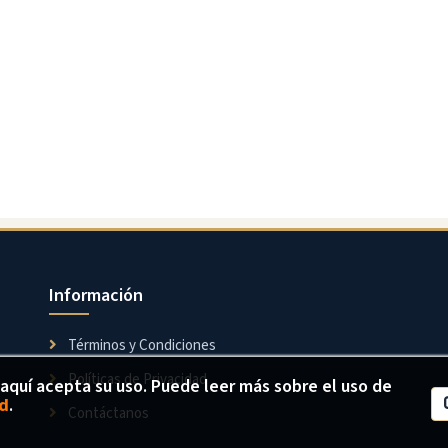
Información
Términos y Condiciones
Políticas de Privacidad
 aquí acepta su uso. Puede leer más sobre el uso de
ad
.
Contáctanos