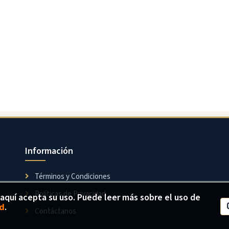
Información
Términos y Condiciones
Políticas de Privacidad
 aquí acepta su uso. Puede leer más sobre el uso de
ad
.
Contáctanos