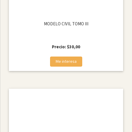
Subcategoría
MODELO CIVIL TOMO III
MODELOS
JURIDICOS
Precio: $30,00
CÓDIGOS
COLECCIONES
Me interesa
COMPILACIONES
CONTABLES
DOCTRINA
GUIAS
PRÁCTICAS
Autor
Zonalegal