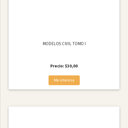
Otros
Autores
Aguirre
&
Asociados
Cia.
MODELOS CIVIL TOMO I
Ltda.
Audifirm
S.A.
Precio: $30,00
Me interesa