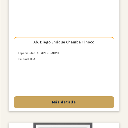
Constitucional
Derecho
De
Familia
NiÑez
Y
Ab. Diego Enrique Chamba Tinoco
Adolescencia
Derecho
Especialidad:
ADMINISTRATIVO
Civil
Ciudad
LOJA
Derecho
Societario
Laboral
MediaciÓn
Penal
Más detalle
Provincias