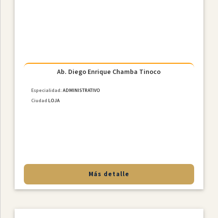
Constitucional
Derecho
De
Familia
NiÑez
Y
Adolescencia
Ab. Diego Enrique Chamba Tinoco
Derecho
Especialidad:
ADMINISTRATIVO
Civil
Ciudad
LOJA
Derecho
Societario
Laboral
MediaciÓn
Penal
Más detalle
Provincias