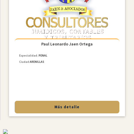
Constitucional
Derecho
De
Familia
NiÑez
Y
Adolescencia
Paul Leonardo Jaen Ortega
Derecho
Especialidad:
PENAL
Civil
Ciudad
ARENILLAS
Derecho
Societario
Laboral
MediaciÓn
Penal
Más detalle
Provincias