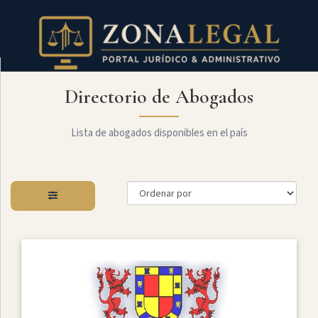
Directorio de Abogados
Filtro
Mostrar
todo
Lista de abogados disponibles en el país
Especialidades
Administrativo
Arbitraje
Y
MediaciÓn
Internacional