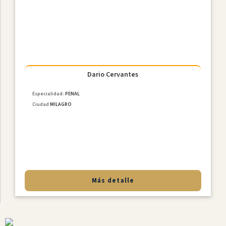
Constitucional
Derecho
De
Familia
NiÑez
Y
Adolescencia
Dario Cervantes
Derecho
Especialidad:
PENAL
Civil
Ciudad
MILAGRO
Derecho
Societario
Laboral
MediaciÓn
Penal
Más detalle
Provincias