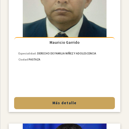
Constitucional
Derecho
De
Familia
NiÑez
Y
Adolescencia
Mauricio Garrido
Derecho
Especialidad:
DERECHO DE FAMILIA NIÑEZ Y ADOLESCENCIA
Civil
Ciudad
PASTAZA
Derecho
Societario
Laboral
MediaciÓn
Penal
Más detalle
Provincias