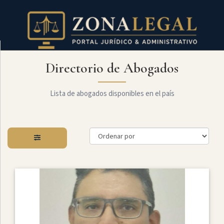
Directorio de Abogados
Filtro
Mostrar
todo
Lista de abogados disponibles en el país
Especialidades
Administrativo
Arbitraje
Y
MediaciÓn
Internacional