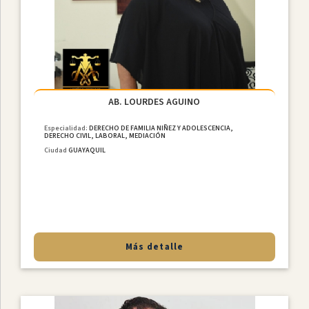
Constitucional
Derecho
De
Familia
NiÑez
Y
Adolescencia
AB. LOURDES AGUINO
Derecho
Especialidad:
DERECHO DE FAMILIA NIÑEZ Y ADOLESCENCIA,
Civil
DERECHO CIVIL, LABORAL, MEDIACIÓN
Ciudad
GUAYAQUIL
Derecho
Societario
Laboral
MediaciÓn
Penal
Más detalle
Provincias