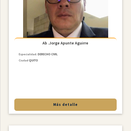
Constitucional
Derecho
De
Familia
NiÑez
Y
Adolescencia
Ab .Jorge Apunte Aguirre
Derecho
Especialidad:
DERECHO CIVIL
Civil
Ciudad
QUITO
Derecho
Societario
Laboral
MediaciÓn
Penal
Más detalle
Provincias