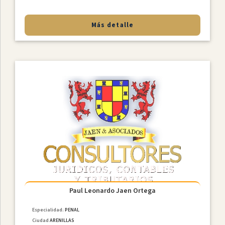
Más detalle
Paul Leonardo Jaen Ortega
Especialidad:
PENAL
Ciudad
ARENILLAS