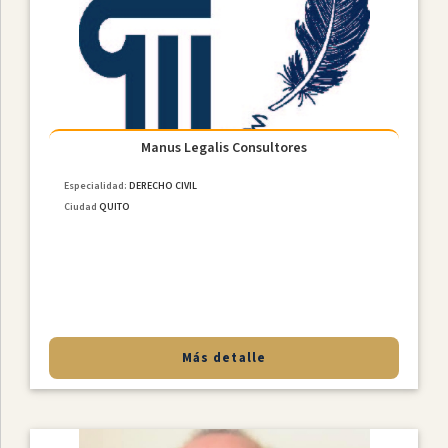
Constitucional
Derecho
De
Familia
NiÑez
Y
Adolescencia
Manus Legalis Consultores
Derecho
Especialidad:
DERECHO CIVIL
Civil
Ciudad
QUITO
Derecho
Societario
Laboral
MediaciÓn
Penal
Más detalle
Provincias